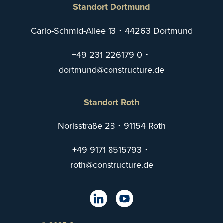
Standort Dortmund
Carlo-Schmid-Allee 13・44263 Dortmund
+49 231 226179 0
・
trod
@dnum
tsnoc
utcur
ed.er
Standort Roth
Norisstraße 28・91154 Roth
+49 9171 8515793
・
@htor
tsnoc
utcur
ed.er