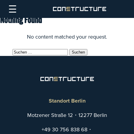
Skip to content
Nothing Found
No content matched your request.
Suchen
nach:
Standort Berlin
Motzener Straße 12・12277 Berlin
+49 30 756 838 68
・