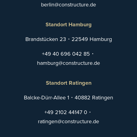
eb
@nilr
tsnoc
utcur
ed.er
Standort Hamburg
Brandstücken 23・22549 Hamburg
+49 40 696 042 85
・
mah
@grub
tsnoc
utcur
ed.er
Standort Ratingen
Balcke-Dürr-Allee 1・40882 Ratingen
+49 2102 44147 0
・
itar
@negn
tsnoc
utcur
ed.er