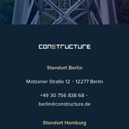
Standort Berlin
Motzener Straße 12・12277 Berlin
+49 30 756 838 68
・
eb
@nilr
tsnoc
utcur
ed.er
Standort Hamburg