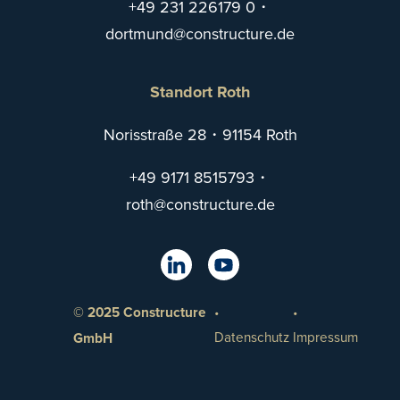
+49 231 226179 0
・
trod
@dnum
tsnoc
utcur
ed.er
Standort Roth
Norisstraße 28・91154 Roth
+49 9171 8515793
・
@htor
tsnoc
utcur
ed.er
© 2025 Constructure
Datenschutz
Impressum
GmbH