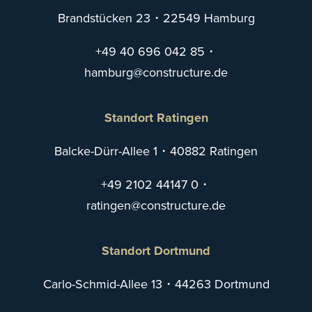
Brandstücken 23・22549 Hamburg
+49 40 696 042 85
・
mah
@grub
tsnoc
utcur
ed.er
Standort Ratingen
Balcke-Dürr-Allee 1・40882 Ratingen
+49 2102 44147 0
・
itar
@negn
tsnoc
utcur
ed.er
Standort Dortmund
Carlo-Schmid-Allee 13・44263 Dortmund